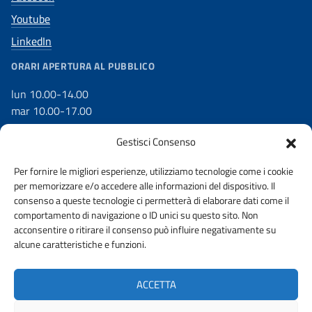
Youtube
LinkedIn
ORARI APERTURA AL PUBBLICO
lun 10.00-14.00
mar 10.00-17.00
mer 10.00-17.00
Gestisci Consenso
gio 10.00-17.00
ven 10.00-14.00
Per fornire le migliori esperienze, utilizziamo tecnologie come i cookie
per memorizzare e/o accedere alle informazioni del dispositivo. Il
consenso a queste tecnologie ci permetterà di elaborare dati come il
comportamento di navigazione o ID unici su questo sito. Non
acconsentire o ritirare il consenso può influire negativamente su
DICHIARAZIONE DI ACCESSIBILITÀ
WHISTLEBLOWING
alcune caratteristiche e funzioni.
AMMINISTRAZIONE TRASPARENTE
PRIVACY POLICY
ACCETTA
ACCESSO CIVICO