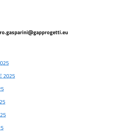
:
dro.gasparini@gapprogetti.eu
2025
E 2025
25
25
025
25