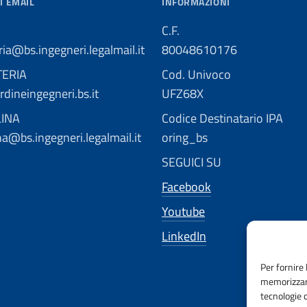
I EMAIL
INFORMAZIONI
C.F.
ria@bs.ingegneri.legalmail.it
80048610176
TERIA
Cod. Univoco
dineingegneri.bs.it
UFZ68X
LINA
Codice Destinatario IPA
ina@bs.ingegneri.legalmail.it
oring_bs
SEGUICI SU
Facebook
Youtube
LinkedIn
Per fornire 
memorizzare
tecnologie 