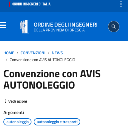
⋮
ORDINE DEGLI INGEGNERI
DELLA PROVINCIA DI BRESCIA
ORDINE
HOME
CONVENZIONI
NEWS
Convenzione con AVIS AUTONOLEGGIO
SEGRETERIA
Convenzione con AVIS
AUTONOLEGGIO
ISCRITTO
PROFESSIONE
⋮ Vedi azioni
Argomenti
AGGIORNAMENTO PROFESSIONALE
autonoleggio
autonoleggio e trasporti