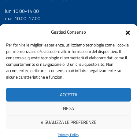
lun 10.00-14.00
mar 10.00-17.00
mer 10.00-17.00
Gestisci Consenso
gio 10.00-17.00
ven 10.00-14.00
Per fornire le migliori esperienze, utilizziamo tecnologie come i cookie
per memorizzare e/o accedere alle informazioni del dispositivo. Il
consenso a queste tecnologie ci permetterà di elaborare dati come il
comportamento di navigazione o ID unici su questo sito. Non
acconsentire o ritirare il consenso può influire negativamente su
DICHIARAZIONE DI ACCESSIBILITÀ
WHISTLEBLOWING
alcune caratteristiche e funzioni.
AMMINISTRAZIONE TRASPARENTE
PRIVACY POLICY
ACCETTA
ACCESSO CIVICO
NEGA
VISUALIZZA LE PREFERENZE
© 2026 ORDINE DEGLI INGEGNERI DELLA PROVINCIA DI BRESCIA |
FONDAZIONE CNI
Privacy Policy