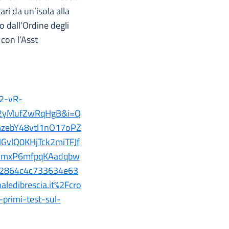
ari da un’isola alla
o dall’Ordine degli
con l’Asst
22-vR-
02yMufZwRqHgB&i=Q
ebY48vtl1nO17oPZ
vlQ0KHjTck2miTFJf
7mxP6mfpqKAadqbw
2864c4c733634e63
dibrescia.it%2Fcro
primi-test-sul-