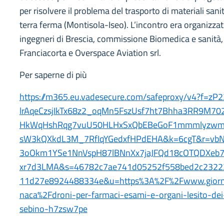
per risolvere il problema del trasporto di materiali sanit
terra ferma (Montisola-Iseo). L’incontro era organizzat
ingegneri di Brescia, commissione Biomedica e sanità, 
Franciacorta e Overspace Aviation srl.
Per saperne di più
https://m365.eu.vadesecure.com/safeproxy/v4?f=zP
lrAqeCzsjIkTx68z2_oqMn5FszUsf7ht7Bhha3RR9M7
HkWqHshRqg7vuU50HLHxSxQbEBeGoF1mmmlyzwmz
sW3kQXkdL3M_7RfIqYGedxfHPdEHA&k=6cgT&r=vbNG
3oOkm1YSe1NnVspH87lBNnXx7jaJFQd18cOTQDXeb
xr7d3LMA&s=46782c7ae741d05252f558bed2c2322
11d27e8924488334e&u=https%3A%2F%2Fwww.giornale
naca%2Fdroni-per-farmaci-esami-e-organi-lesito-dei-
sebino-h7zsw7pe