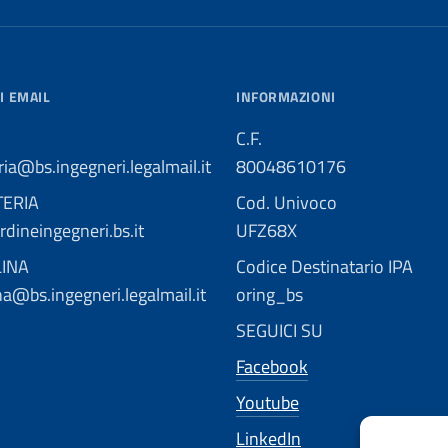
I EMAIL
INFORMAZIONI
C.F.
ria@bs.ingegneri.legalmail.it
80048610176
TERIA
Cod. Univoco
dineingegneri.bs.it
UFZ68X
LINA
Codice Destinatario IPA
ina@bs.ingegneri.legalmail.it
oring_bs
SEGUICI SU
Facebook
Youtube
LinkedIn