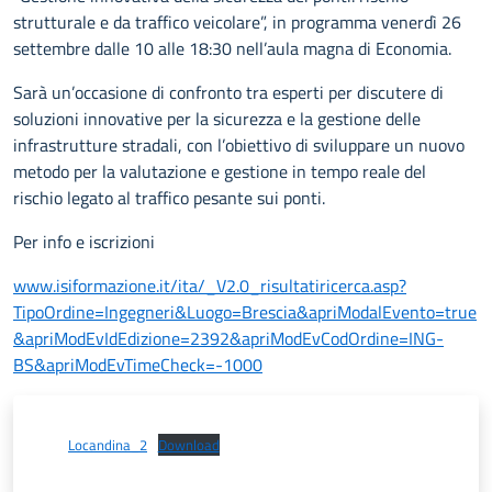
strutturale e da traffico veicolare”, in programma venerdì 26
settembre dalle 10 alle 18:30 nell’aula magna di Economia.
Sarà un’occasione di confronto tra esperti per discutere di
soluzioni innovative per la sicurezza e la gestione delle
infrastrutture stradali, con l’obiettivo di sviluppare un nuovo
metodo per la valutazione e gestione in tempo reale del
rischio legato al traffico pesante sui ponti.
Per info e iscrizioni
www.isiformazione.it/ita/_V2.0_risultatiricerca.asp?
TipoOrdine=Ingegneri&Luogo=Brescia&apriModalEvento=true
&apriModEvIdEdizione=2392&apriModEvCodOrdine=ING-
BS&apriModEvTimeCheck=-1000
Locandina_2
Download