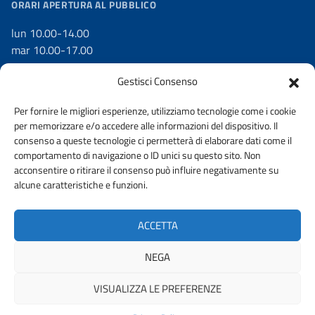
ORARI APERTURA AL PUBBLICO
lun 10.00-14.00
mar 10.00-17.00
mer 10.00-17.00
Gestisci Consenso
gio 10.00-17.00
ven 10.00-14.00
Per fornire le migliori esperienze, utilizziamo tecnologie come i cookie
per memorizzare e/o accedere alle informazioni del dispositivo. Il
consenso a queste tecnologie ci permetterà di elaborare dati come il
comportamento di navigazione o ID unici su questo sito. Non
acconsentire o ritirare il consenso può influire negativamente su
DICHIARAZIONE DI ACCESSIBILITÀ
WHISTLEBLOWING
alcune caratteristiche e funzioni.
AMMINISTRAZIONE TRASPARENTE
PRIVACY POLICY
ACCETTA
ACCESSO CIVICO
NEGA
VISUALIZZA LE PREFERENZE
© 2026 ORDINE DEGLI INGEGNERI DELLA PROVINCIA DI BRESCIA |
FONDAZIONE CNI