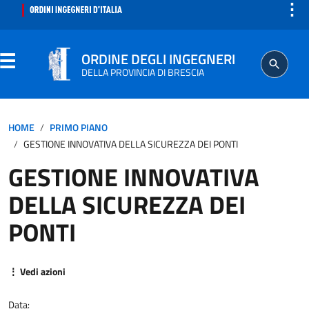
⋮
ORDINE DEGLI INGEGNERI
DELLA PROVINCIA DI BRESCIA
ORDINE
HOME
PRIMO PIANO
GESTIONE INNOVATIVA DELLA SICUREZZA DEI PONTI
SEGRETERIA
GESTIONE INNOVATIVA
DELLA SICUREZZA DEI
ISCRITTO
PONTI
PROFESSIONE
⋮ Vedi azioni
AGGIORNAMENTO PROFESSIONALE
Data: