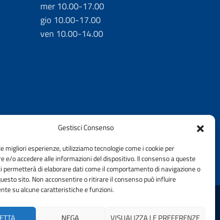
mer 10.00-17.00
gio 10.00-17.00
ven 10.00-14.00
Gestisci Consenso
le migliori esperienze, utilizziamo tecnologie come i cookie per
 e/o accedere alle informazioni del dispositivo. Il consenso a queste
ci permetterà di elaborare dati come il comportamento di navigazione o
questo sito. Non acconsentire o ritirare il consenso può influire
te su alcune caratteristiche e funzioni.
ELLA PROVINCIA DI BRESCIA | FONDAZIONE CNI
ETTA
NEGA
VISUALIZZA LE PREFERENZE