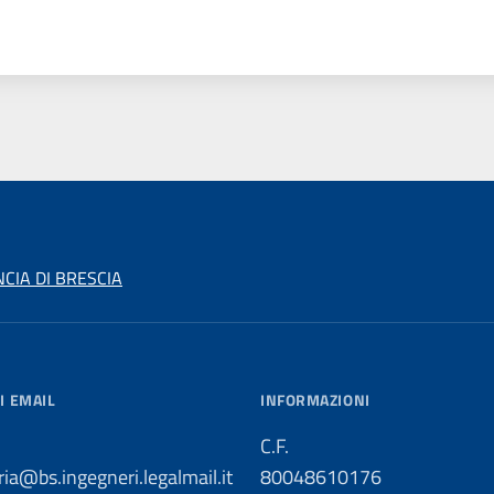
CIA DI BRESCIA
I EMAIL
INFORMAZIONI
C.F.
ria@bs.ingegneri.legalmail.it
80048610176