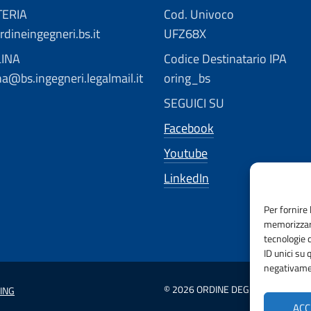
TERIA
Cod. Univoco
dineingegneri.bs.it
UFZ68X
LINA
Codice Destinatario IPA
ina@bs.ingegneri.legalmail.it
oring_bs
SEGUICI SU
Facebook
Youtube
LinkedIn
Per fornire 
memorizzare
tecnologie 
ID unici su 
negativamen
© 2026 ORDINE DEGLI INGEGNERI D
ING
ACC