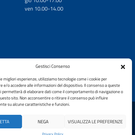
gio 10.00-17.00
ven 10.00-14.00
Gestisci Consenso
le migliori esperienze, utilizziamo tecnologie come i cookie per
 e/o accedere alle informazioni del dispositivo. Il consenso a queste
ci permetterà di elaborare dati come il comportamento di navigazione o
questo sito. Non acconsentire o ritirare il consenso può influire
te su alcune caratteristiche e funzioni.
ELLA PROVINCIA DI BRESCIA | FONDAZIONE CNI
ETTA
NEGA
VISUALIZZA LE PREFERENZE
Privacy Policy