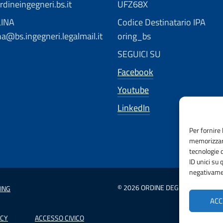
dineingegneri.bs.it
UFZ68X
LINA
Codice Destinatario IPA
ina@bs.ingegneri.legalmail.it
oring_bs
SEGUICI SU
Facebook
Youtube
LinkedIn
Per fornire 
memorizzare
tecnologie 
ID unici su 
negativamen
© 2026 ORDINE DEGLI INGEGNERI D
ING
ACC
ICY
ACCESSO CIVICO