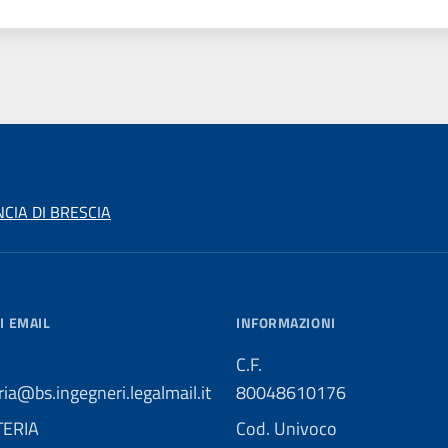
CIA DI BRESCIA
I EMAIL
INFORMAZIONI
C.F.
ria@bs.ingegneri.legalmail.it
80048610176
TERIA
Cod. Univoco