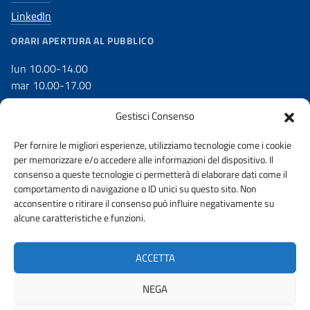
LinkedIn
ORARI APERTURA AL PUBBLICO
lun 10.00-14.00
mar 10.00-17.00
mer 10.00-17.00
Gestisci Consenso
gio 10.00-17.00
ven 10.00-14.00
Per fornire le migliori esperienze, utilizziamo tecnologie come i cookie
per memorizzare e/o accedere alle informazioni del dispositivo. Il
consenso a queste tecnologie ci permetterà di elaborare dati come il
comportamento di navigazione o ID unici su questo sito. Non
acconsentire o ritirare il consenso può influire negativamente su
DICHIARAZIONE DI ACCESSIBILITÀ
WHISTLEBLOWING
alcune caratteristiche e funzioni.
AMMINISTRAZIONE TRASPARENTE
PRIVACY POLICY
ACCETTA
ACCESSO CIVICO
NEGA