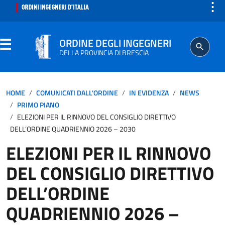
⋮
ORDINE DEGLI INGEGNERI
DELLA PROVINCIA DI BRESCIA
ORDINE
HOME
COMUNICATI DALL'ORDINE
IN EVIDENZA
NEWS
PRIMO PIANO
SEGRETERIA
ELEZIONI PER IL RINNOVO DEL CONSIGLIO DIRETTIVO
DELL’ORDINE QUADRIENNIO 2026 – 2030
ISCRITTO
ELEZIONI PER IL RINNOVO
DEL CONSIGLIO DIRETTIVO
PROFESSIONE
DELL’ORDINE
AGGIORNAMENTO PROFESSIONALE
QUADRIENNIO 2026 –