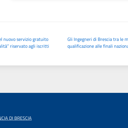
l nuovo servizio gratuito
Gli Ingegneri di Brescia tra le m
tà” riservato agli iscritti
qualificazione alle finali nazion
CIA DI BRESCIA