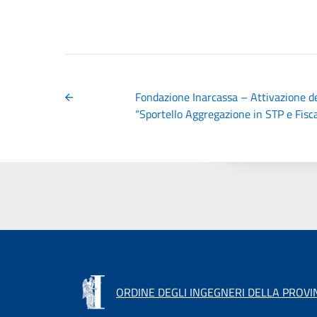
Fondazione Inarcassa – Attivazione de
“Sportello Aggregazione in STP e Fiscali
ORDINE DEGLI INGEGNERI DELLA PROVIN