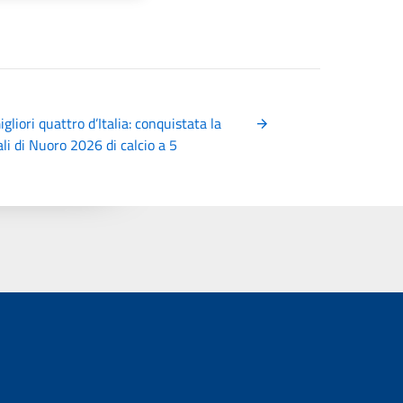
igliori quattro d’Italia: conquistata la
ali di Nuoro 2026 di calcio a 5