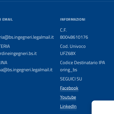
I EMAIL
INFORMAZIONI
C.F.
ria@bs.ingegneri.legalmail.it
80048610176
TERIA
Cod. Univoco
dineingegneri.bs.it
UFZ68X
LINA
Codice Destinatario IPA
ina@bs.ingegneri.legalmail.it
oring_bs
SEGUICI SU
Facebook
Youtube
LinkedIn