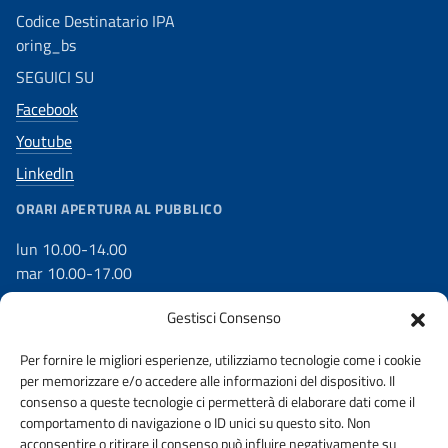
Codice Destinatario IPA
oring_bs
SEGUICI SU
Facebook
Youtube
LinkedIn
ORARI APERTURA AL PUBBLICO
lun 10.00-14.00
mar 10.00-17.00
mer 10.00-17.00
Gestisci Consenso
gio 10.00-17.00
ven 10.00-14.00
Per fornire le migliori esperienze, utilizziamo tecnologie come i cookie
per memorizzare e/o accedere alle informazioni del dispositivo. Il
consenso a queste tecnologie ci permetterà di elaborare dati come il
comportamento di navigazione o ID unici su questo sito. Non
acconsentire o ritirare il consenso può influire negativamente su