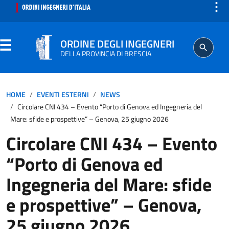
⋮
ORDINE DEGLI INGEGNERI
DELLA PROVINCIA DI BRESCIA
ORDINE
HOME
EVENTI ESTERNI
NEWS
Circolare CNI 434 – Evento “Porto di Genova ed Ingegneria del
SEGRETERIA
Mare: sfide e prospettive” – Genova, 25 giugno 2026
Circolare CNI 434 – Evento
ISCRITTO
“Porto di Genova ed
PROFESSIONE
Ingegneria del Mare: sfide
e prospettive” – Genova,
AGGIORNAMENTO PROFESSIONALE
25 giugno 2026