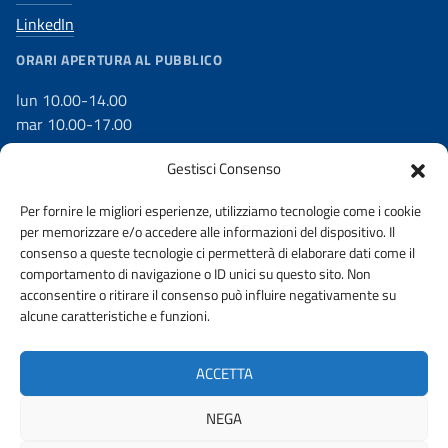
LinkedIn
ORARI APERTURA AL PUBBLICO
lun 10.00-14.00
mar 10.00-17.00
mer 10.00-17.00
Gestisci Consenso
gio 10.00-17.00
ven 10.00-14.00
Per fornire le migliori esperienze, utilizziamo tecnologie come i cookie
per memorizzare e/o accedere alle informazioni del dispositivo. Il
consenso a queste tecnologie ci permetterà di elaborare dati come il
comportamento di navigazione o ID unici su questo sito. Non
acconsentire o ritirare il consenso può influire negativamente su
DICHIARAZIONE DI ACCESSIBILITÀ
WHISTLEBLOWING
alcune caratteristiche e funzioni.
AMMINISTRAZIONE TRASPARENTE
PRIVACY POLICY
ACCETTA
ACCESSO CIVICO
NEGA