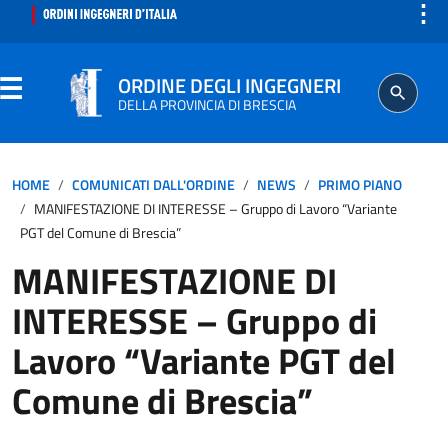
⋮
ORDINE DEGLI INGEGNERI
DELLA PROVINCIA DI BRESCIA
ORDINE
HOME
COMUNICATI DALL'ORDINE
NEWS
PRIMO PIANO
MANIFESTAZIONE DI INTERESSE – Gruppo di Lavoro “Variante
SEGRETERIA
PGT del Comune di Brescia”
MANIFESTAZIONE DI
ISCRITTO
INTERESSE – Gruppo di
PROFESSIONE
Lavoro “Variante PGT del
Comune di Brescia”
AGGIORNAMENTO PROFESSIONALE